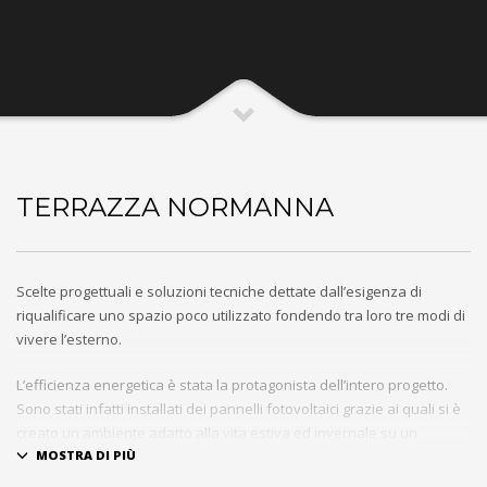
TERRAZZA NORMANNA
Scelte progettuali e soluzioni tecniche dettate dall’esigenza di
riqualificare uno spazio poco utilizzato fondendo tra loro tre modi di
vivere l’esterno.
L’efficienza energetica è stata la protagonista dell’intero progetto.
Sono stati infatti installati dei pannelli fotovoltaici grazie ai quali si è
creato un ambiente adatto alla vita estiva ed invernale su un
terrazzo.