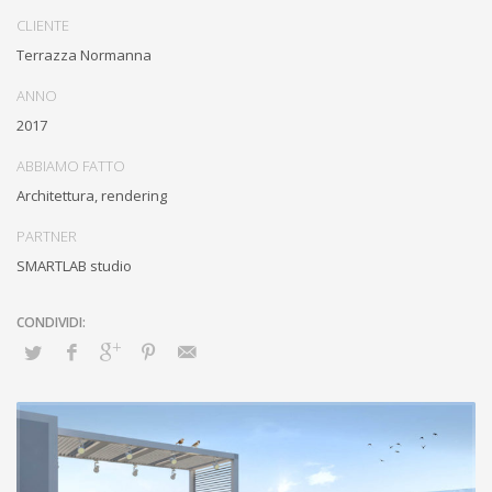
Esternamente alla struttura ritroviamo giardini pensili e diversi tipi di
CLIENTE
pavimentazione, tra i quali una pedana in teak per dar vita ad
Terrazza Normanna
un’area solarium.
ANNO
Importante è stato lo studio dell’illuminotecnica che rende gli
2017
ambienti esterni ed interni opportunamente illuminati.
ABBIAMO FATTO
Architettura, rendering
PARTNER
SMARTLAB studio