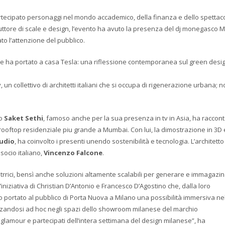
artecipato personaggi nel mondo accademico, della finanza e dello spettaco
ttore di scale e design, l’evento ha avuto la presenza del dj monegasco 
to l’attenzione del pubblico.
e ha portato a casa Tesla: una riflessione contemporanea sul green desi
y, un collettivo di architetti italiani che si occupa di rigenerazione urbana; 
no
Saket Sethi
, famoso anche per la sua presenza in tv in Asia, ha raccon
rooftop residenziale piu grande a Mumbai. Con lui, la dimostrazione in 3D 
udio
, ha coinvolto i presenti unendo sostenibilità e tecnologia. L’architetto
 socio italiano,
Vincenzo Falcone
.
etrrici, bensì anche soluzioni altamente scalabili per generare e immagazi
iniziativa di Christian D’Antonio e Francesco D’Agostino che, dalla loro
portato al pubblico di Porta Nuova a Milano una possibilità immersiva ne
zandosi ad hoc negli spazi dello showroom milanese del marchio
ù glamour e partecipati dell’intera settimana del design milanese”, ha