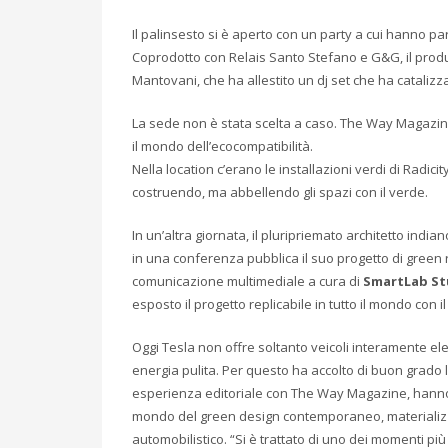
Il palinsesto si è aperto con un party a cui hanno p
Coprodotto con Relais Santo Stefano e G&G, il produ
Mantovani, che ha allestito un dj set che ha catalizza
La sede non è stata scelta a caso. The Way Magazin
il mondo dell’ecocompatibilità.
Nella location c’erano le installazioni verdi di Radicit
costruendo, ma abbellendo gli spazi con il verde.
In un’altra giornata, il pluripriemato architetto india
in una conferenza pubblica il suo progetto di green 
comunicazione multimediale a cura di
SmartLab St
esposto il progetto replicabile in tutto il mondo con il
Oggi Tesla non offre soltanto veicoli interamente el
energia pulita. Per questo ha accolto di buon grado l’
esperienza editoriale con The Way Magazine, hanno 
mondo del green design contemporaneo, materializ
automobilistico. “Si è trattato di uno dei momenti pi