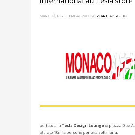
international au Tesla store
MARTEDÌ, 17 SETTEMBRE 2019
DA
SMARTLABSTUDIO
portato alla
Tesla Design Lounge
di piazza Gae Aul
attirato 10mila persone per una settimana.